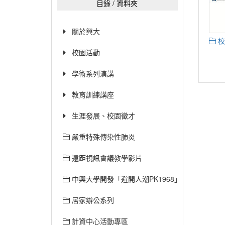
目錄 / 資料夾
關於興大
校
校園活動
學術系列演講
教育訓練講座
生涯發展、校園徵才
嚴重特殊傳染性肺炎
遠距視訊會議教學影片
中興大學開發「避開人潮PK1968」網站已經上線
居家辦公系列
計資中心活動專區