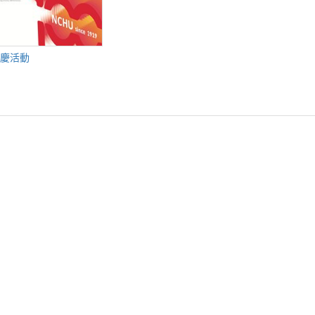
慶活動
囉~