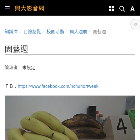
興大影音網
知識庫
目錄總覽
校園活動
興大週展
園藝週
園藝週
管理者：未設定
ＦＢ：
https://www.facebook.com/nchuhortweek