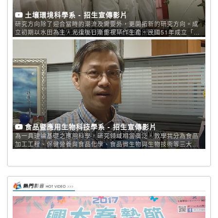
土壤環境科學系 - 招生宣傳影片
研究方向除了迎合當時的潮流及需要外，更開拓新的研究方向。成
立初期以水田為主，光復後日漸重視旱作生產。民國51年成立「土
壤調查暨試驗中心」，積極推動全省耕地土壤調查及土壤肥料之試
驗工作，並協助訓練本省土壤肥料技術人員。配合豆科的推廣研究
推展生物肥料加上土壤有機質及植物營養之研究。目前，土地利用
與改良、資源保育、農業事業廢棄物處理、農企業資材、土壤污
染、灌溉水質、環境生態、保育施肥、園藝作物肥培、生物肥料、
精緻農業及有機農業等為當今農業及環境的重要問題，且為全國唯
一土壤環境科學系。 網址：http://www.nchu.edu.tw/~soil
食品暨應用生物科技學系 - 招生宣傳影片
為一具理論基礎之應用科學，研究領域相當廣泛，教學共分為食品
加工工程、保健營養與食品化學、食品微生物與生物技術等三大研
究群，分別針對其教學領域開設相關課程以提供大學部及研究生修
課，以增進其學識教育。 硬體設備方面，設有系館食品暨生物科技
大樓及食品加工實習工廠，提供先進的教學器材及研究設備，教師
群之研究範圍廣闊而且與時並進，分別函蓋有食品加工及工程、食
品化學及分析、保健營養及食品化學、食品微生物及生物技術等多
項研究領域；而實習工廠部分則主要提供學生加工食品與酒類產品
之製造技術訓練。 網址：http://foodsci.nchu.edu.tw