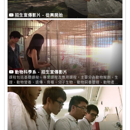
招生宣傳影片 - 從興開始
動物科學系 - 招生宣傳影片
課程包括基礎課程、專業課程及應用課程，主要分為動物解剖、生
理、動物營養、遺傳、育種、分子生物、動物飼養管理、動物產品
加工、動物行為、以及動物資源經營。 具有教學與研究用之一系列
設備，如遺傳、基因工程、生理研究、胚培養和顯微操作，營養與
飼料成分分析、畜產加工和一系列之電腦周邊設備。試驗場地包括
校內小規模之禽畜飼養設備及位於臺中縣烏日鄉溪心壩占地七公頃
之試驗牧場，場內備有現代化之乳牛場、養雞場、養豬場及牧草
地，供師生教學、實習、研究之用。 網址：
http://www.as.nchu.edu.tw