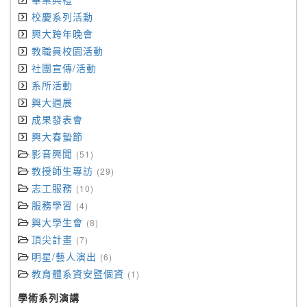
校慶系列活動
興大跨年晚會
教職員校園活動
社團宣傳/活動
系所活動
興大週展
成果發表會
興大春蟄節
影音興聞
(51)
教授師生專訪
(29)
志工服務
(10)
服務學習
(4)
興大學生會
(8)
頂尖計畫
(7)
明星/藝人演出
(6)
教育體系資安暨個資
(1)
學術系列演講