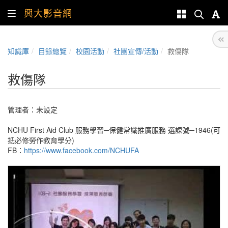
興大影音網
知識庫
目錄總覽
校園活動
社團宣傳/活動
救傷隊
救傷隊
管理者：未設定
NCHU First Aid Club 服務學習─保健常識推廣服務 選課號─1946(可
抵必修勞作教育學分)
FB：
https://www.facebook.com/NCHUFA