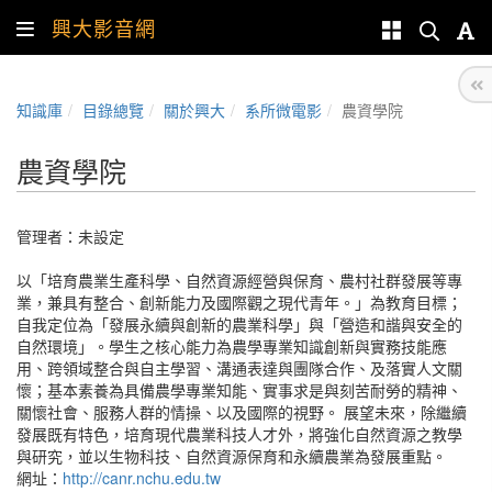
興大影音網
知識庫
目錄總覽
關於興大
系所微電影
農資學院
農資學院
管理者：未設定
以「培育農業生產科學、自然資源經營與保育、農村社群發展等專
業，兼具有整合、創新能力及國際觀之現代青年。」為教育目標；
自我定位為「發展永續與創新的農業科學」與「營造和諧與安全的
自然環境」。學生之核心能力為農學專業知識創新與實務技能應
用、跨領域整合與自主學習、溝通表達與團隊合作、及落實人文關
懷；基本素養為具備農學專業知能、實事求是與刻苦耐勞的精神、
關懷社會、服務人群的情操、以及國際的視野。 展望未來，除繼續
發展既有特色，培育現代農業科技人才外，將強化自然資源之教學
與研究，並以生物科技、自然資源保育和永續農業為發展重點。
網址：
http://canr.nchu.edu.tw