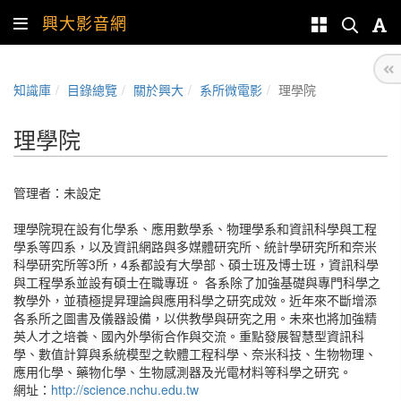
興大影音網
知識庫
目錄總覽
關於興大
系所微電影
理學院
理學院
管理者：未設定
理學院現在設有化學系、應用數學系、物理學系和資訊科學與工程
學系等四系，以及資訊網路與多媒體研究所、統計學研究所和奈米
科學研究所等3所，4系都設有大學部、碩士班及博士班，資訊科學
與工程學系並設有碩士在職專班。 各系除了加強基礎與專門科學之
教學外，並積極提昇理論與應用科學之研究成效。近年來不斷增添
各系所之圖書及儀器設備，以供教學與研究之用。未來也將加強精
英人才之培養、國內外學術合作與交流。重點發展智慧型資訊科
學、數值計算與系統模型之軟體工程科學、奈米科技、生物物理、
應用化學、藥物化學、生物感測器及光電材料等科學之研究。
網址：
http://science.nchu.edu.tw