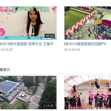
00:10
2018興大春蟄節-音樂才女 王馨平
2018春蟄節精彩回顧PV
018-03-02
2018-03-08
動影片
2:18:38