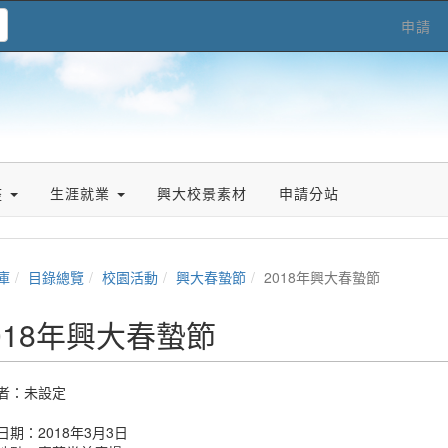
申請
座
生涯就業
興大校景素材
申請分站
庫
目錄總覽
校園活動
興大春蟄節
2018年興大春蟄節
018年興大春蟄節
者：未設定
日期：2018年3月3日