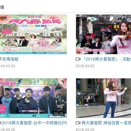
傳
宣傳海報
「2018興大春蟄節」- 活
018-03-02
2018-03-03
00:15
2018興大春蟄節-台中一中熱舞社END
興大春蟄節 神祕佳賓～音樂
018-03-02
2018-03-02