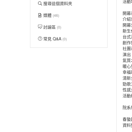
活動
搜尋這個資料夾
開幕表
媒體
(46)
介紹來賓
開幕式 
討論區
(0)
新生代
台式潮
常見 Q&A
(0)
創作樂
社團表
演出
氣質才
暖心男
幸福歌
清新女團
勁歌王
性感女神
活動結
院系所
春蟄
資料