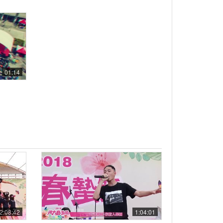
01:14
2:08:42
1:04:01