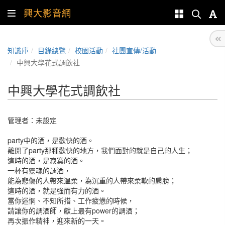
興大影音網
知識庫
目錄總覽
校園活動
社團宣傳/活動
中興大學花式調飲社
中興大學花式調飲社
管理者：未設定
party中的酒，是歡快的酒。
離開了party那種歡快的地方，我們面對的就是自己的人生；
這時的酒，是寂寞的酒。
一杯有靈魂的調酒，
能為悲傷的人帶來溫柔，為沉重的人帶來柔軟的肩膀；
這時的酒，就是強而有力的酒。
當你迷惘、不知所措、工作疲憊的時候，
請讓你的調酒師，獻上最有power的調酒；
再次振作精神，迎來新的一天。