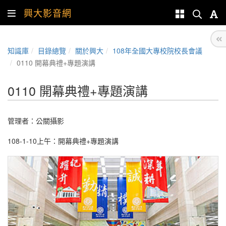
興大影音網
知識庫
目錄總覽
關於興大
108年全國大專校院校長會議
0110 開幕典禮+專題演講
0110 開幕典禮+專題演講
管理者：
公關攝影
108-1-10上午：開幕典禮+專題演講