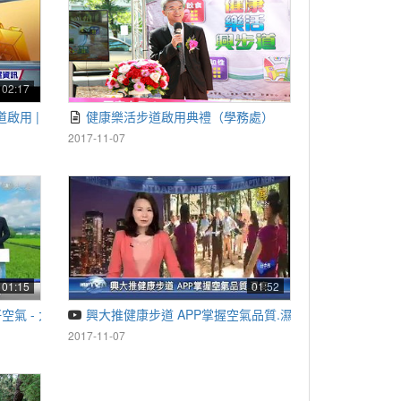
02:17
步道啟用 | 媒體公關組
健康樂活步道啟用典禮（學務處）
2017-11-07
01:15
01:52
空氣 - 大愛電視台 | 學生事務處
興大推健康步道 APP掌握空氣品質.濕度 - 新唐人亞太電視
2017-11-07