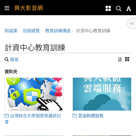
興大影音網
知識庫
目錄總覽
教育訓練講座
計資中心教育訓練
計資中心教育訓練
搜尋
資料夾
台灣綜合大學個資保護研討
雲端軟體服務
會