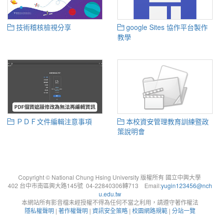
技術稽核檢視分享
google Sites 協作平台製作
教學
ＰＤＦ文件編輯注意事項
本校資安管理教育訓練暨政
策說明會
Copyright © National Chung Hsing University 版權所有 國立中興大學
402 台中市南區興大路145號 04-22840306轉713 Email:
yugin123456@nch
u.edu.tw
本網站所有影音檔未經授權不得為任何不當之利用，請遵守著作權法
隱私權聲明
|
著作權聲明
|
資訊安全策略
|
校園網路規範
|
分站一覽