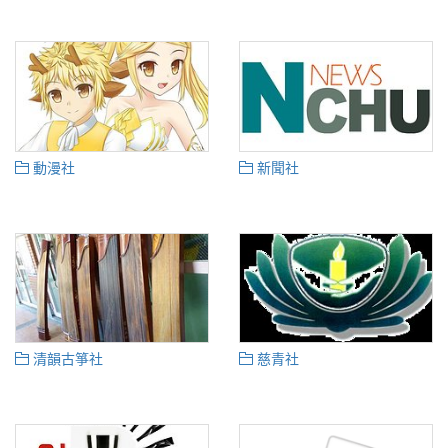
動漫社
新聞社
清韻古箏社
慈青社