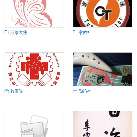
形象大使
家教社
救傷隊
陶笛社