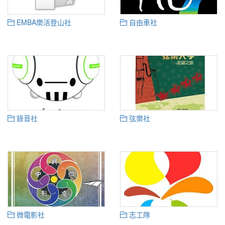
EMBA樂活登山社
自由車社
錄音社
弦樂社
微電影社
志工隊