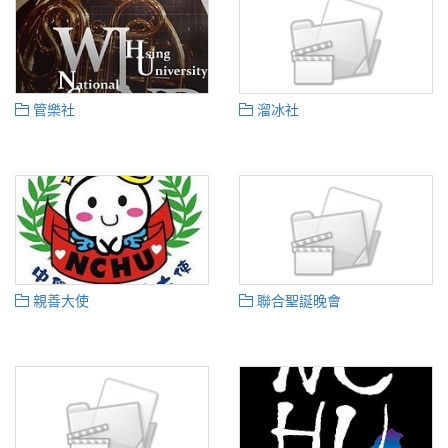
管樂社
溜冰社
親善大使
聯合聖誕晚會