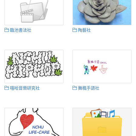
臨池書法社
陶藝社
嘻哈音樂研究社
舞楓手語社