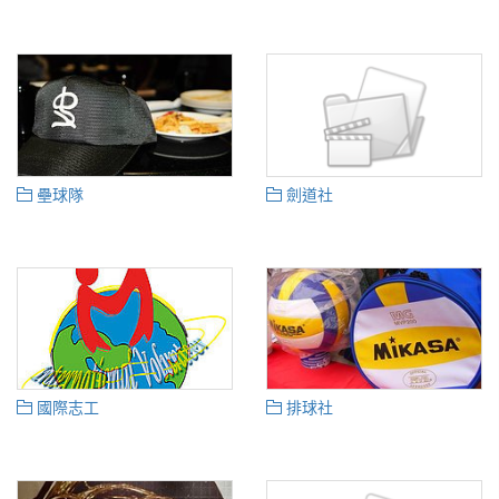
壘球隊
劍道社
國際志工
排球社