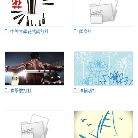
中興大學花式調飲社
國樂社
拳擊散打社
法輪功社