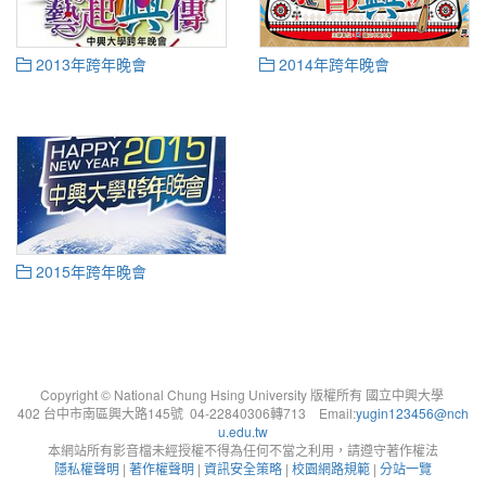
2013年跨年晚會
2014年跨年晚會
2015年跨年晚會
Copyright © National Chung Hsing University 版權所有 國立中興大學
402 台中市南區興大路145號 04-22840306轉713 Email:
yugin123456@nch
u.edu.tw
本網站所有影音檔未經授權不得為任何不當之利用，請遵守著作權法
隱私權聲明
|
著作權聲明
|
資訊安全策略
|
校園網路規範
|
分站一覽