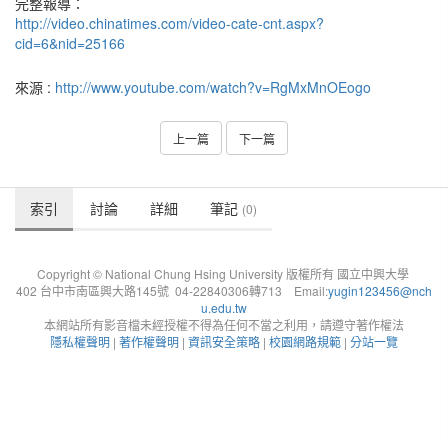
完整報導：
http://video.chinatimes.com/video-cate-cnt.aspx?
cid=6&nid=25166
來源 :
http://www.youtube.com/watch?v=RgMxMnOEogo
上一篇
下一篇
索引
討論
詳細
筆記
(0)
Copyright © National Chung Hsing University 版權所有 國立中興大學
402 台中市南區興大路145號 04-22840306轉713 Email:
yugin123456@nch
u.edu.tw
本網站所有影音檔未經授權不得為任何不當之利用，請遵守著作權法
隱私權聲明
|
著作權聲明
|
資訊安全策略
|
校園網路規範
|
分站一覽