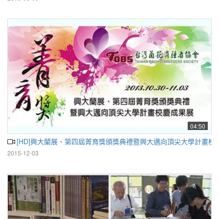
04:50
[HD]興大蘭展、第四屆菁育獎頒獎典禮暨興大邁向頂尖大學計畫校
2015-12-03