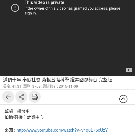
邁頂十年 奉獻社會-紮根基礎科學 躍昇國際舞台 完整版
長度: 41:31,
瀏覽: 3769,
最近修訂: 2015-11-09
監製：研發處
拍攝/剪接：計資中心
來源 :
http://www.youtube.com/watch?v=v4q8L75cUzY