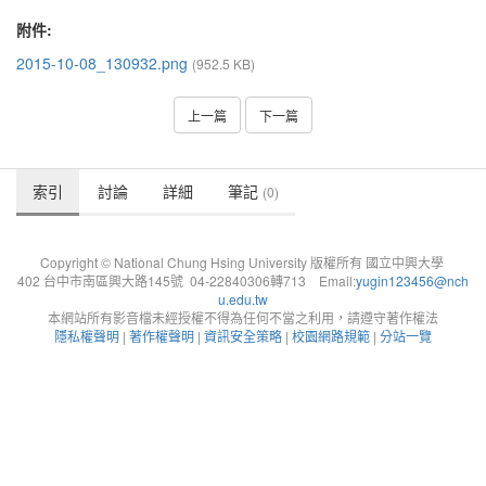
附件:
2015-10-08_130932.png
(952.5 KB)
上一篇
下一篇
索引
討論
詳細
筆記
(0)
Copyright © National Chung Hsing University 版權所有 國立中興大學
402 台中市南區興大路145號 04-22840306轉713 Email:
yugin123456@nch
u.edu.tw
本網站所有影音檔未經授權不得為任何不當之利用，請遵守著作權法
隱私權聲明
|
著作權聲明
|
資訊安全策略
|
校園網路規範
|
分站一覽