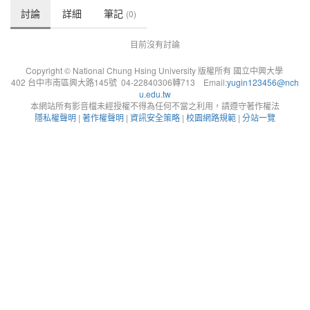
討論
詳細
筆記
(0)
目前沒有討論
Copyright © National Chung Hsing University 版權所有 國立中興大學
402 台中市南區興大路145號 04-22840306轉713 Email:
yugin123456@nch
u.edu.tw
本網站所有影音檔未經授權不得為任何不當之利用，請遵守著作權法
隱私權聲明
|
著作權聲明
|
資訊安全策略
|
校園網路規範
|
分站一覽