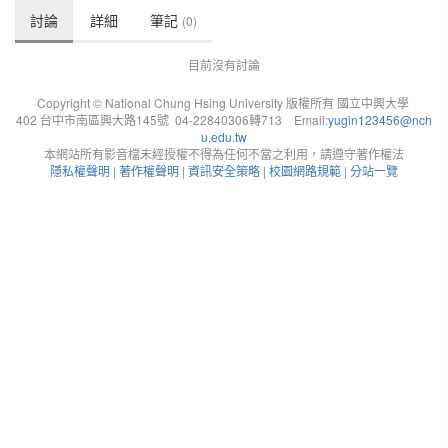
討論
詳細
筆記
(0)
目前沒有討論
Copyright © National Chung Hsing University 版權所有 國立中興大學
402 台中市南區興大路145號 04-22840306轉713 Email:
yugin123456@nch
u.edu.tw
本網站所有影音檔未經授權不得為任何不當之利用，請遵守著作權法
隱私權聲明
|
著作權聲明
|
資訊安全策略
|
校園網路規範
|
分站一覽