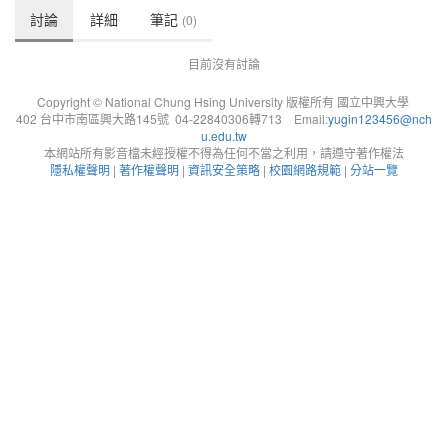
討論
詳細
筆記
(0)
目前沒有討論
Copyright © National Chung Hsing University 版權所有 國立中興大學
402 台中市南區興大路145號 04-22840306轉713 Email:
yugin123456@nch
u.edu.tw
本網站所有影音檔未經授權不得為任何不當之利用，請遵守著作權法
隱私權聲明
|
著作權聲明
|
資訊安全策略
|
校園網路規範
|
分站一覽