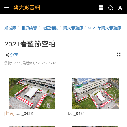
興大影音網
知識庫
目錄總覽
校園活動
興大春蟄節
2021年興大春蟄節
2021春蟄節空拍
分享
瀏覽: 6411,
最近修訂: 2021-04-07
[封面]
DJI_0432
DJI_0421