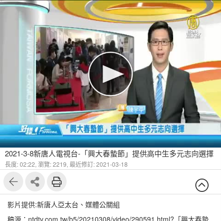
2021-3-8新唐人電視台-「興大春蟄節」提供高中生多元志向選擇
長度: 02:22,
瀏覽: 2219,
最近修訂: 2021-03-18
影片提供:新唐人亞太台、媒體公關組
稿源：ntdtv.com.tw/b5/20210308/video/290591.html?「興大春蟄