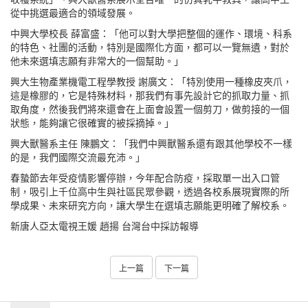
從中挑選最適合的領域發展。
中興大學校長 薛富盛：「他可以對大學把整個的運作、環境、科系
的特色、社團的活動，特別是國際化方面，都可以一覽無遺，對於
他未來選填志願有非常大的一個幫助。」
興大生物產業機電工程學教授 謝廣文：「特別使用一種橡皮夾爪，
這是橡膠的，它是特殊材料，那我們有事先設計它的抓取力量、抓
取角度，然後我們將來還會在上面會設置一個剪刀，做剪接的一個
狀態，能夠讓它很確實的被採摘掉。」
興大獸醫系主任 陳鵬文：「我們中興獸醫系還有跟其他學校不一樣
的是，我們國際交流最充沛。」
春蟄節去年受疫情影響停辦，今年配合防疫，採取單一出入口管
制，吸引上千位高中生與社區民眾參觀，透過各校系展現實際的所
學成果、未來研究方向，讓大學生在選填志願能更明確了解校系。
新唐人亞太電視王媛 趙揚 台灣台中採訪報導
上一篇
下一篇