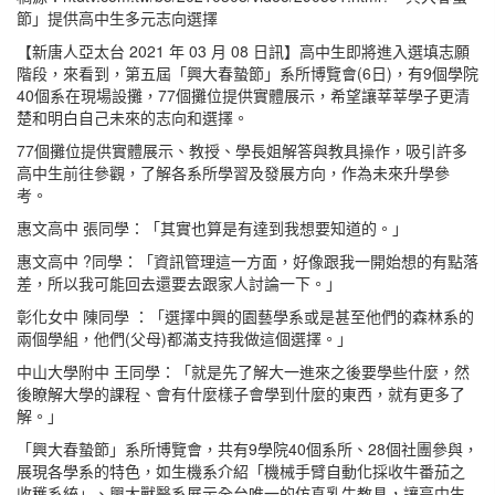
節」提供高中生多元志向選擇
【新唐人亞太台 2021 年 03 月 08 日訊】高中生即將進入選填志願
階段，來看到，第五屆「興大春蟄節」系所博覽會(6日)，有9個學院
40個系在現場設攤，77個攤位提供實體展示，希望讓莘莘學子更清
楚和明白自己未來的志向和選擇。
77個攤位提供實體展示、教授、學長姐解答與教具操作，吸引許多
高中生前往參觀，了解各系所學習及發展方向，作為未來升學參
考。
惠文高中 張同學：「其實也算是有達到我想要知道的。」
惠文高中 ?同學：「資訊管理這一方面，好像跟我一開始想的有點落
差，所以我可能回去還要去跟家人討論一下。」
彰化女中 陳同學 ：「選擇中興的園藝學系或是甚至他們的森林系的
兩個學組，他們(父母)都滿支持我做這個選擇。」
中山大學附中 王同學：「就是先了解大一進來之後要學些什麼，然
後瞭解大學的課程、會有什麼樣子會學到什麼的東西，就有更多了
解。」
「興大春蟄節」系所博覽會，共有9學院40個系所、28個社團參與，
展現各學系的特色，如生機系介紹「機械手臂自動化採收牛番茄之
收穫系統」、興大獸醫系展示全台唯一的仿真乳牛教具，讓高中生