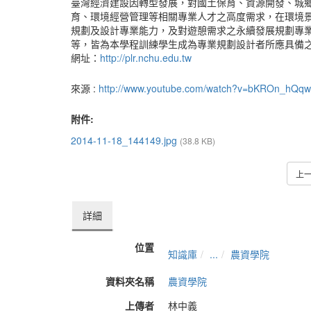
臺灣經濟建設因轉型發展，對國土保育、資源開發、城
育、環境經營管理等相關專業人才之高度需求，在環境
規劃及設計專業能力，及對遊憩需求之永續發展規劃專
等，皆為本學程訓練學生成為專業規劃設計者所應具備
網址：
http://plr.nchu.edu.tw
來源 :
http://www.youtube.com/watch?v=bKROn_hQq
附件:
2014-11-18_144149.jpg
(38.8 KB)
上
詳細
位置
知識庫
...
農資學院
資料夾名稱
農資學院
上傳者
林中義