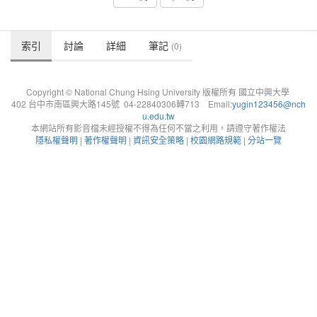
索引
討論
詳細
筆記
(0)
Copyright © National Chung Hsing University 版權所有 國立中興大學
402 台中市南區興大路145號 04-22840306轉713 Email:
yugin123456@nch
u.edu.tw
本網站所有影音檔未經授權不得為任何不當之利用，請遵守著作權法
隱私權聲明
|
著作權聲明
|
資訊安全策略
|
校園網路規範
|
分站一覽