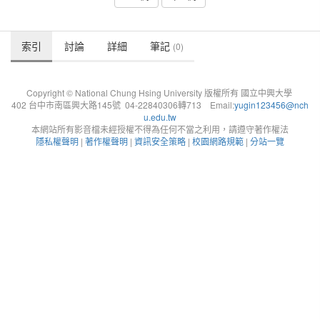
索引
討論
詳細
筆記
(0)
Copyright © National Chung Hsing University 版權所有 國立中興大學
402 台中市南區興大路145號 04-22840306轉713 Email:
yugin123456@nch
u.edu.tw
本網站所有影音檔未經授權不得為任何不當之利用，請遵守著作權法
隱私權聲明
|
著作權聲明
|
資訊安全策略
|
校園網路規範
|
分站一覽