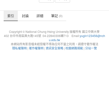
索引
討論
詳細
筆記
(0)
Copyright © National Chung Hsing University 版權所有 國立中興大學
402 台中市南區興大路145號 04-22840306轉713 Email:
yugin123456@nch
u.edu.tw
本網站所有影音檔未經授權不得為任何不當之利用，請遵守著作權法
隱私權聲明
|
著作權聲明
|
資訊安全策略
|
校園網路規範
|
分站一覽