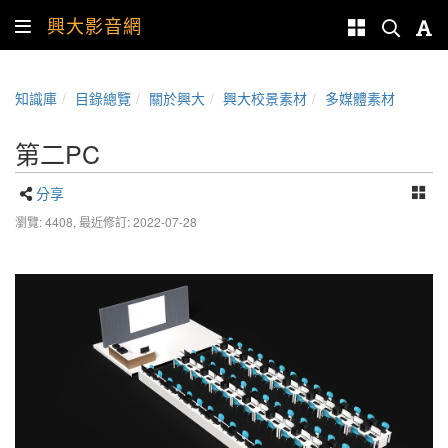
興大影音網
知識庫
目錄總覽
關於興大
興大校景素材
多媒體素材
第二PC
分享
瀏覽: 4408,
最近修訂: 2022-07-28