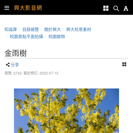
興大影音網
知識庫
目錄總覽
關於興大
興大校景素材
校園景點平面拍攝
校園植物
金雨樹
分享
瀏覽: 2742,
最近修訂: 2022-07-15