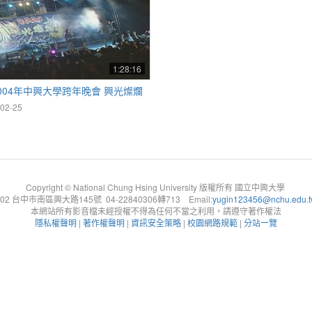
1:28:16
004年中興大學跨年晚會 興光燦爛
02-25
Copyright © National Chung Hsing University 版權所有 國立中興大學
402 台中市南區興大路145號 04-22840306轉713 Email:
yugin123456@nchu.edu.
本網站所有影音檔未經授權不得為任何不當之利用，請遵守著作權法
隱私權聲明
|
著作權聲明
|
資訊安全策略
|
校園網路規範
|
分站一覽