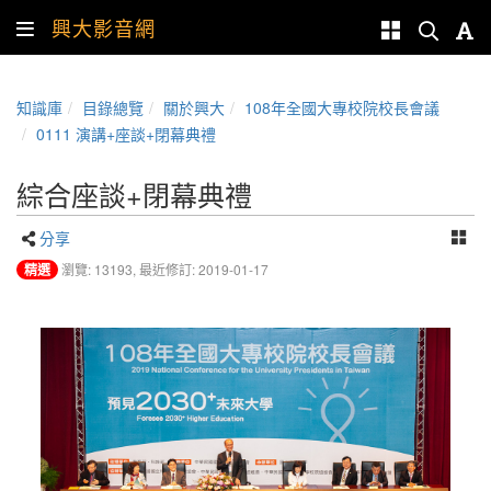
興大影音網
知識庫
目錄總覽
關於興大
108年全國大專校院校長會議
0111 演講+座談+閉幕典禮
綜合座談+閉幕典禮
分享
精選
瀏覽: 13193,
最近修訂: 2019-01-17