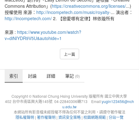
Commons Attribution」(
https://creativecommons.org/licenses/
...)
授權使用 來源：
http://incompetech.com/music/royalty-
... 演出者：
http://incompetech.com/
2. 【戀愛哪有定律】林依璇所有
來源 :
https://www.youtube.com/watch?
v=diNIYDR9V5U&autohide=1
上一篇
索引
討論
詳細
筆記
(0)
Copyright © National Chung Hsing University 版權所有 國立中興大學
402 台中市南區興大路145號 04-22840306轉713 Email:
yugin123456@nch
u.edu.tw
本網站所有影音檔未經授權不得為任何不當之利用，請遵守著作權法
隱私權聲明
|
著作權聲明
|
資訊安全策略
|
校園網路規範
|
分站一覽