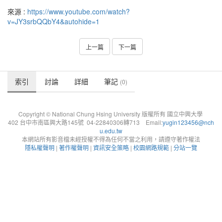
來源 :
https://www.youtube.com/watch?
v=JY3srbQQbY4&autohide=1
上一篇
下一篇
索引
討論
詳細
筆記
(0)
Copyright © National Chung Hsing University 版權所有 國立中興大學
402 台中市南區興大路145號 04-22840306轉713 Email:
yugin123456@nch
u.edu.tw
本網站所有影音檔未經授權不得為任何不當之利用，請遵守著作權法
隱私權聲明
|
著作權聲明
|
資訊安全策略
|
校園網路規範
|
分站一覽