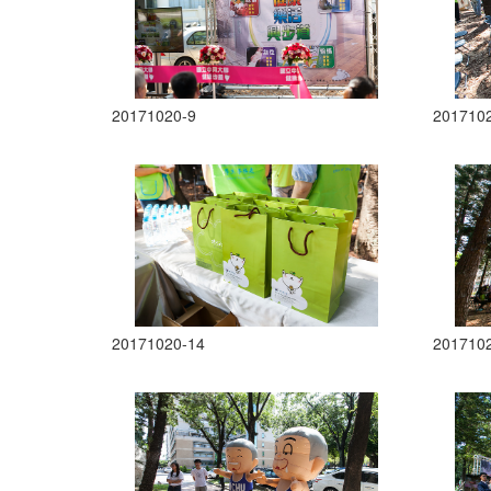
20171020-9
201710
20171020-14
201710