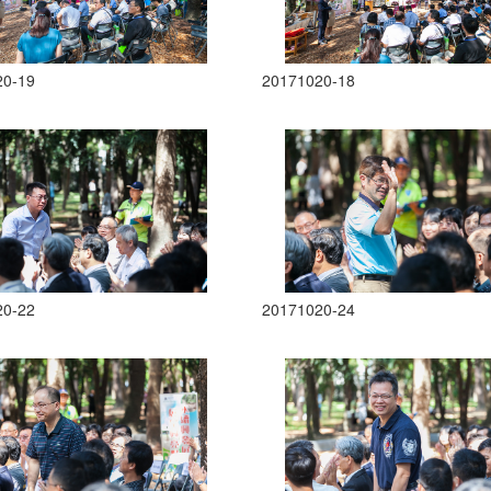
20-19
20171020-18
20-22
20171020-24