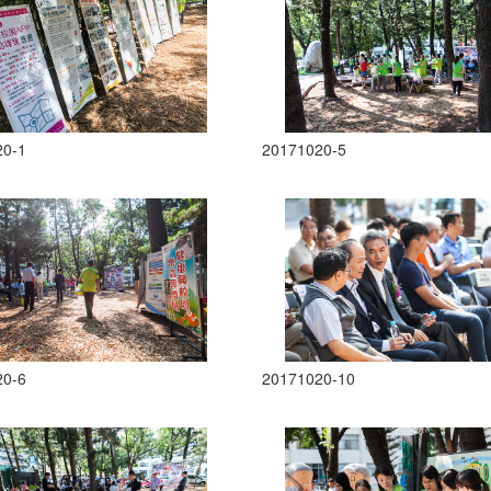
20-1
20171020-5
20-6
20171020-10