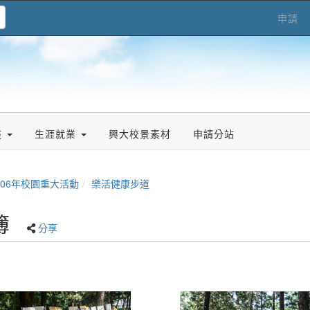
申請
座
生涯就業
興大校景素材
申請分站
106年校園重大活動
樂活健康步道
簿
分享