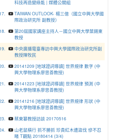
科技再造變綠能 | 媒體公關組
17.
TAIWAN OUTLOOK- 楊三億（國立中興大學國
際政治研究所 副教授）
18.
第20屆國家講座主持人－國立中興大學葉錫東
教授
19.
中央廣播電臺專訪中興大學國際政治研究所副
教授陳牧民
20.
20141209 [地球證詞導讀] 世界規律 數字 (中
興大學物理系廖思善教授)
21.
20141223 [地球證詞導讀] 世界規律 預測 (中
興大學物理系廖思善教授)
22.
20141216 [地球證詞導讀] 世界規律 形狀 (中
興大學物理系廖思善教授)
23.
蔡東纂教授訪談 20170516
24.
山老鼠橫行 抓不勝抓 珍貴紅木遭盜伐 慘不忍
睹 T觀點 20180414 (3/4)