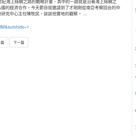
世紀海上絲綢之路的戰略計畫，其中的一路就是沿著海上絲綢之
各國的經濟合作。今天節目就邀請到了才剛剛從南亞考察回台的中
究中心主任陳牧民，談談他實地的觀察。 ...
HM&autohide=1
一篇
下一篇