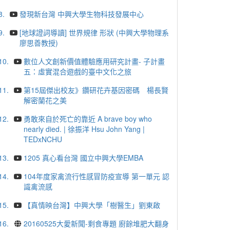
8.
發現新台灣 中興大學生物科技發展中心
9.
[地球證詞導讀] 世界規律 形狀 (中興大學物理系
廖思善教授)
10.
數位人文創新價值體驗應用研究計畫- 子計畫
五：虛實混合遊戲的臺中文化之旅
11.
第15屆傑出校友》鑽研花卉基因密碼 楊長賢
解密蘭花之美
12.
勇敢來自於死亡的靠近 A brave boy who
nearly died. | 徐振洋 Hsu John Yang |
TEDxNCHU
13.
1205 真心看台灣 國立中興大學EMBA
14.
104年度家禽流行性感冒防疫宣導 第一單元 認
識禽流感
15.
【真情映台灣】中興大學「樹醫生」劉東啟
16.
20160525大愛新聞-剩食專題 廚餘堆肥大翻身