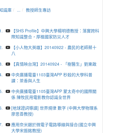
知識庫
...
教授師生專訪
1.
【SHS Profile】中興大學楊明德教授：落實跨科
際知識整合，厚植國家防災人才
2.
【小人物大英雄】20140922 - 農民的老師蔡十
八
3.
【真情映台灣】20140924 - 「樹醫生」劉東啟
4.
中央廣播電臺1103臺灣APP 秒殺的大學科普
課：茶香與人生
5.
中央廣播電臺1105臺灣APP 蒙太奇中的國際關
係 陳牧民用電影教你認識全世界
6.
[地球證詞導讀] 世界規律 數字 (中興大學物理系
廖思善教授)
7.
應用奈米銀於微電子電路導線與接合(國立中興
大學宋振銘教授)