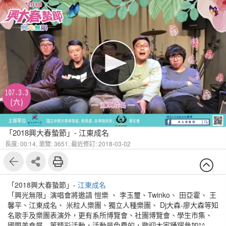
「2018興大春蟄節」- 江東成名
長度: 00:14,
瀏覽: 3651,
最近修訂: 2018-03-02
「2018興大春蟄節」-
江東成名
「興光無限」演唱會將邀請 愷樂 、 李玉璽、Twinko、 田亞霍、 王
馨平、江東成名、 米粒人樂團、獨立人種樂團、 Dj大森-廖大森等知
名歌手及樂團表演外，更有系所博覽會、社團博覽會、學生市集、
國際美食展…等精彩活動，活動是免費的，歡迎大家踴躍參加^^