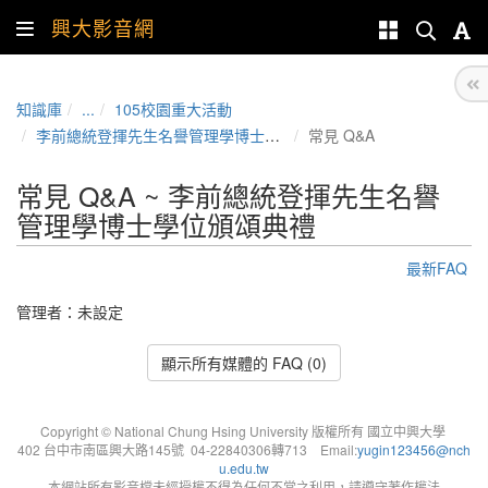
興大影音網
知識庫
...
105校園重大活動
李前總統登揮先生名譽管理學博士學位頒頌典禮
常見 Q&A
常見 Q&A ~ 李前總統登揮先生名譽
管理學博士學位頒頌典禮
最新FAQ
管理者：未設定
顯示所有媒體的 FAQ (0)
Copyright © National Chung Hsing University 版權所有 國立中興大學
402 台中市南區興大路145號 04-22840306轉713 Email:
yugin123456@nch
u.edu.tw
本網站所有影音檔未經授權不得為任何不當之利用，請遵守著作權法