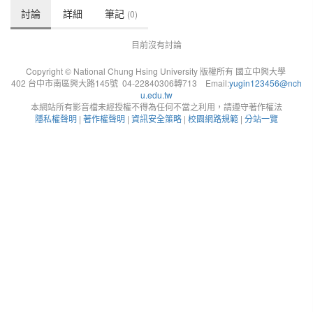
討論
詳細
筆記
(0)
目前沒有討論
Copyright © National Chung Hsing University 版權所有 國立中興大學
402 台中市南區興大路145號 04-22840306轉713 Email:
yugin123456@nch
u.edu.tw
本網站所有影音檔未經授權不得為任何不當之利用，請遵守著作權法
隱私權聲明
|
著作權聲明
|
資訊安全策略
|
校園網路規範
|
分站一覽