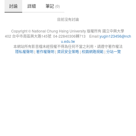
討論
詳細
筆記
(0)
目前沒有討論
Copyright © National Chung Hsing University 版權所有 國立中興大學
402 台中市南區興大路145號 04-22840306轉713 Email:
yugin123456@nch
u.edu.tw
本網站所有影音檔未經授權不得為任何不當之利用，請遵守著作權法
隱私權聲明
|
著作權聲明
|
資訊安全策略
|
校園網路規範
|
分站一覽