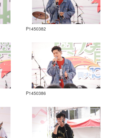
P1450382
P1450386