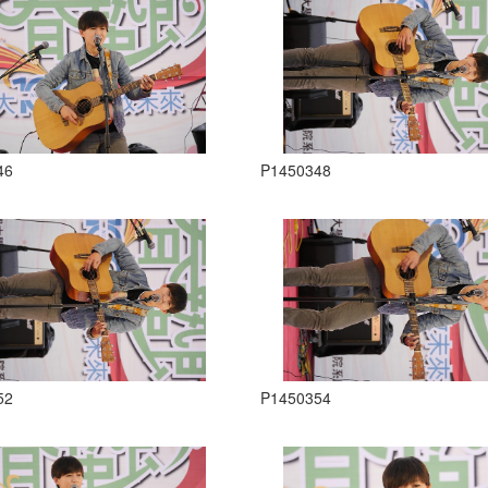
46
P1450348
52
P1450354