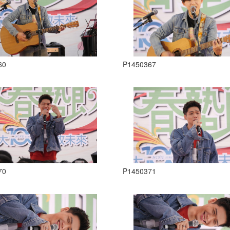
60
P1450367
70
P1450371