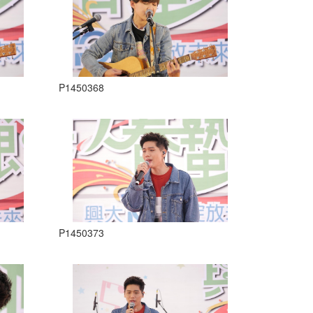
P1450368
P1450373