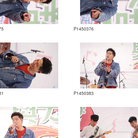
75
P1450376
81
P1450383