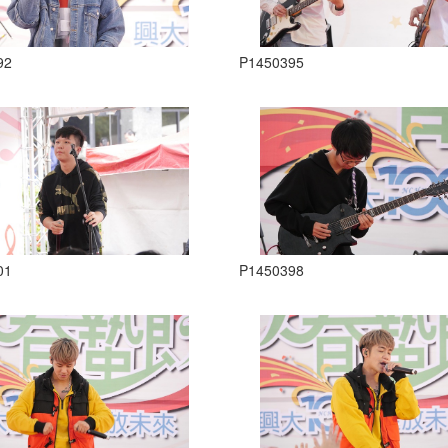
92
P1450395
01
P1450398