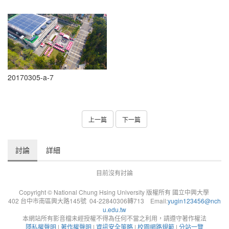
20170305-a-7
上一篇
下一篇
討論
詳細
目前沒有討論
Copyright © National Chung Hsing University 版權所有 國立中興大學
402 台中市南區興大路145號 04-22840306轉713 Email:
yugin123456@nch
u.edu.tw
本網站所有影音檔未經授權不得為任何不當之利用，請遵守著作權法
隱私權聲明
|
著作權聲明
|
資訊安全策略
|
校園網路規範
|
分站一覽