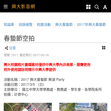
興大影音網
知識庫
目錄總覽
校園活動
興大春蟄節
2017年興大春蟄節
春蟄節空拍
分享
瀏覽: 7317,
最近修訂: 2017-03-16
興大校園照片圖檔素材僅供中興大學內非商業、競賽使用
校外使用請註明標示中興大學提供
活動名稱：2017 興大春蟄節 興湖 Party
活動日期：2017/3/5 （日）
主辦單位： 國立中學大學學務處、教務處、學生會、各學院系所
拍攝：計資中心