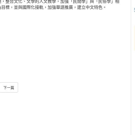
潮，整合文化、文學的人文教學，加強「民間學」與「民俗學」相
為目標，並與國際化接軌，加強華語推廣，建立中文特色。
下一篇