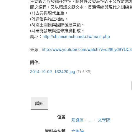
主要致力於發揚在地性、綜合性及發展性的中文教育思
關之課程，又以精讀文獻文本、貫通傳統與現代之訓練
(1)古典與現代並重。
(2)通俗與雅正相融。
(3)鄉土關懷與國際發展兼顧。
(4)研究發展與進修推廣相成。
網址：
http://chinese.nchu.edu.tw/main.php
來源 :
http://www.youtube.com/watch?v=q28Lyd9YUC4
附件:
2014-10-02_132420.jpg
(71.6 KB)
詳細
位置
知識庫
...
文學院
資料夾名稱
文學院