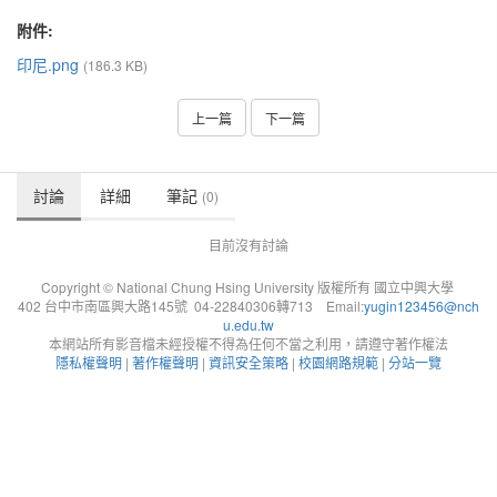
附件:
印尼.png
(186.3 KB)
上一篇
下一篇
討論
詳細
筆記
(0)
目前沒有討論
Copyright © National Chung Hsing University 版權所有 國立中興大學
402 台中市南區興大路145號 04-22840306轉713 Email:
yugin123456@nch
u.edu.tw
本網站所有影音檔未經授權不得為任何不當之利用，請遵守著作權法
隱私權聲明
|
著作權聲明
|
資訊安全策略
|
校園網路規範
|
分站一覽