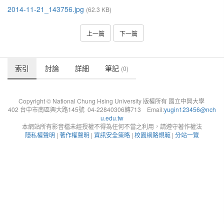
2014-11-21_143756.jpg
(62.3 KB)
上一篇
下一篇
索引
討論
詳細
筆記
(0)
Copyright © National Chung Hsing University 版權所有 國立中興大學
402 台中市南區興大路145號 04-22840306轉713 Email:
yugin123456@nch
u.edu.tw
本網站所有影音檔未經授權不得為任何不當之利用，請遵守著作權法
隱私權聲明
|
著作權聲明
|
資訊安全策略
|
校園網路規範
|
分站一覽