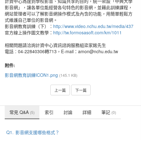
計資中心為達到學校影音、知識共享的目的，統一架設「中興大學
影音網」，讓各單位能經營各句特色的影音網，並藉此訓練課程，
網站管理者可以了解影音網操作模式及內含的功能，用簡單輕鬆方
式維護自己單位的影音網。
影音網教育訓練（下）：
http://www.video.nchu.edu.tw/media/437
官方線上操作圖文教學：
http://tw.formosasoft.com/km/1011
相關問題請洽詢計資中心資訊諮詢服務組梁家銘先生
電話︰04-22840306轉713，E-mail：amon@nchu.edu.tw
附件:
影音網教育訓練ICON1.png
(145.1 KB)
上一篇
下一篇
常見 Q&A
索引
討論
詳細
筆記
(5)
(0)
Q1.
影音網支援哪些格式？