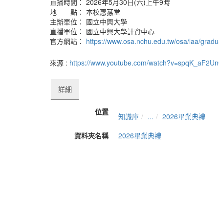
直播時間： 2026年5月30日(六)上午9時
地 點： 本校惠蓀堂
主辦單位： 國立中興大學
直播單位： 國立中興大學計資中心
官方網站：
https://www.osa.nchu.edu.tw/osa/laa/gradu
來源 :
https://www.youtube.com/watch?v=spqK_aF2U
詳細
位置
知識庫
...
2026畢業典禮
資料夾名稱
2026畢業典禮
上傳者
劉躍
單位
計資中心
建立
2026-05-30 16:27:50
最近修訂
2026-06-18 16:43:35