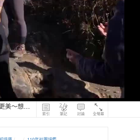
【北大武山】夜景、日出、雲海、蒼松、杜鵑、網美......沒有最美，只有更美～想找最佳的看日出地點嗎？一起跟著北北登上北大武山！｜【跟著北北爬山趣】北大武山2天1夜 (Day2) 【百岳篇】
索引
筆記
討論
全螢幕
知識庫
...
110年社團評鑑