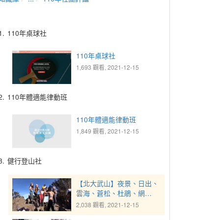
1.
110年桌球社
110年桌球社
1,693 觀看, 2021-12-15
2.
110年體適能律動班
110年體適能律動班
1,849 觀看, 2021-12-15
3.
健行登山社
【北大武山】夜景、日出、
雲海、蒼松、杜鵑、網
美......沒有最美，只有更美
2,038 觀看, 2021-12-15
～想找最佳的看日出地點