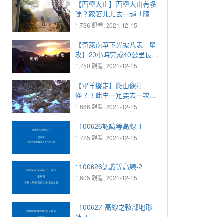
嗎？一起跟著北北登上北大
【西巒大山】西巒大山有多
武山！｜【跟著北北爬山
陡？跟著北北去一趟「膝
趣】北大武山2天1夜
軟」之旅就知道啦...｜【跟
1,736 觀看, 2021-12-15
(Day2) 【百岳篇】
著北北爬山趣】西巒大山一
日單攻【百岳篇】
【奇萊南華下光被八表 - 單
攻】20小時完成40公里長
征。一起跟著北北36小時不
1,750 觀看, 2021-12-15
睡覺，下班直接出發，到奇
萊南峰看日出、登南華山、
【畢羊縱走】爬山像打
下光被八表｜【跟著北北爬
怪？！此生一定要去一次的
山趣】奇萊南華下光被八表
冒險：畢羊縱走｜【跟著北
1,666 觀看, 2021-12-15
- 單攻 【百岳篇】
北爬山趣】畢羊縱走一日單
攻【百岳篇】【中横四辣系
1100626認識等高線-1
列】
1,725 觀看, 2021-12-15
1100626認識等高線-2
1,605 觀看, 2021-12-15
1100627-高線之鞍部地形
特-1