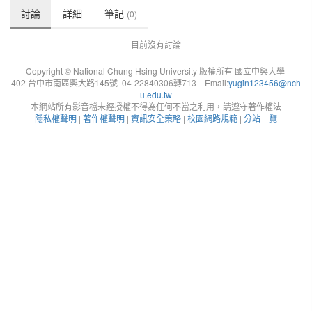
討論
詳細
筆記
(0)
目前沒有討論
Copyright © National Chung Hsing University 版權所有 國立中興大學
402 台中市南區興大路145號 04-22840306轉713 Email:
yugin123456@nch
u.edu.tw
本網站所有影音檔未經授權不得為任何不當之利用，請遵守著作權法
隱私權聲明
|
著作權聲明
|
資訊安全策略
|
校園網路規範
|
分站一覽