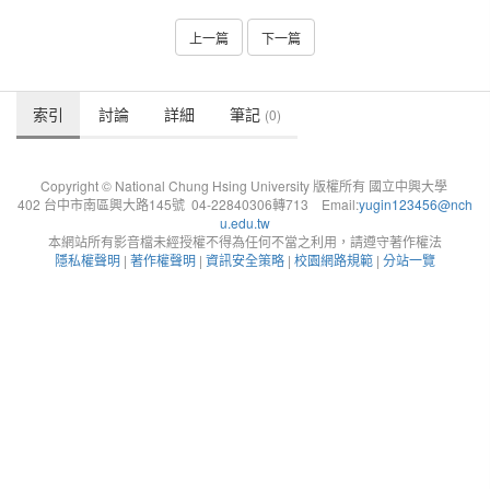
上一篇
下一篇
索引
討論
詳細
筆記
(0)
Copyright © National Chung Hsing University 版權所有 國立中興大學
402 台中市南區興大路145號 04-22840306轉713 Email:
yugin123456@nch
u.edu.tw
本網站所有影音檔未經授權不得為任何不當之利用，請遵守著作權法
隱私權聲明
|
著作權聲明
|
資訊安全策略
|
校園網路規範
|
分站一覽