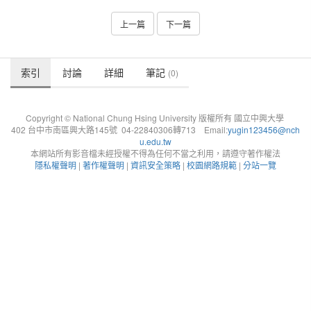
上一篇
下一篇
索引
討論
詳細
筆記
(0)
Copyright © National Chung Hsing University 版權所有 國立中興大學
402 台中市南區興大路145號 04-22840306轉713 Email:
yugin123456@nch
u.edu.tw
本網站所有影音檔未經授權不得為任何不當之利用，請遵守著作權法
隱私權聲明
|
著作權聲明
|
資訊安全策略
|
校園網路規範
|
分站一覽