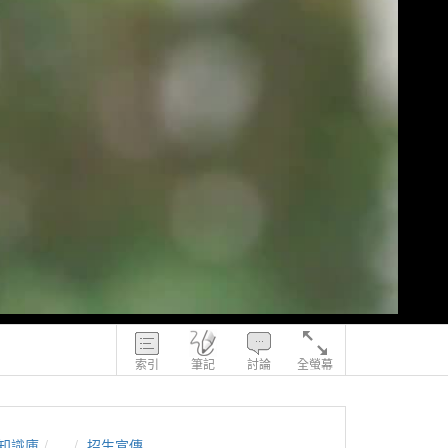
索引
筆記
討論
全螢幕
知識庫
...
招生宣傳